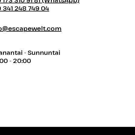
 173 310 91 81 (WhatsApp)
 341 248 749 04
fo@escapewelt.com
nantai - Sunnuntai
00 - 20:00