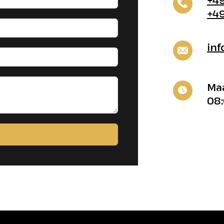
+49
+49
in
Maa
08: