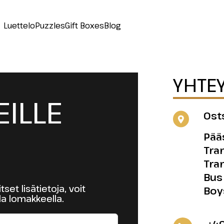
Luettelo
Puzzles
Gift Boxes
Blog
YHTE
ILLE
Ost
Pääs
Tra
Tra
Bus
tset lisätietoja, voit
Boy
lla lomakkeella.