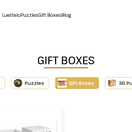
Luettelo
Puzzles
Gift Boxes
Blog
GIFT BOXES
Puzzles
Gift Boxes
3D P