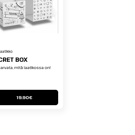
aatikko
CRET BOX
 arvata, mitä laatikossa on!
19.90€