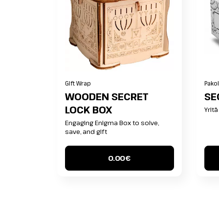
Gift Wrap
Pakol
WOODEN SECRET
SE
LOCK BOX
Yritä
Engaging Enigma Box to solve,
save, and gift
0.00€