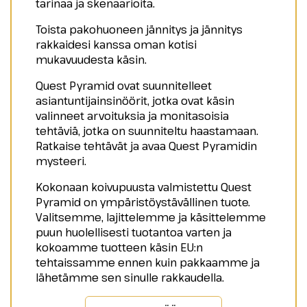
tarinaa ja skenaarioita.
Toista pakohuoneen jännitys ja jännitys
rakkaidesi kanssa oman kotisi
mukavuudesta käsin.
Quest Pyramid ovat suunnitelleet
asiantuntijainsinöörit, jotka ovat käsin
valinneet arvoituksia ja monitasoisia
tehtäviä, jotka on suunniteltu haastamaan.
Ratkaise tehtävät ja avaa Quest Pyramidin
mysteeri.
Kokonaan koivupuusta valmistettu Quest
Pyramid on ympäristöystävällinen tuote.
Valitsemme, lajittelemme ja käsittelemme
puun huolellisesti tuotantoa varten ja
kokoamme tuotteen käsin EU:n
tehtaissamme ennen kuin pakkaamme ja
lähetämme sen sinulle rakkaudella.