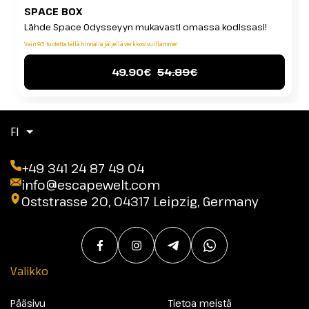
SPACE BOX
Lähde Space Odysseyyn mukavasti omassa kodissasi!
Vain 93 tuotetta tällä hinnalla jäljellä verkkosivuillamme!
49.90€
54.89€
FI
+49 341 24 87 49 04
info@escapewelt.com
Oststrasse 20, 04317 Leipzig, Germany
Valikko
Pääsivu
Tietoa meistä