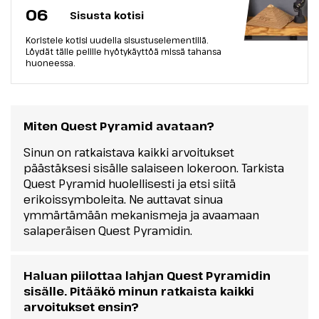
06
Sisusta kotisi
Koristele kotisi uudella sisustuselementillä.
Löydät tälle pelille hyötykäyttöä missä tahansa
huoneessa.
Miten Quest Pyramid avataan?
Sinun on ratkaistava kaikki arvoitukset
päästäksesi sisälle salaiseen lokeroon. Tarkista
Quest Pyramid huolellisesti ja etsi siitä
erikoissymboleita. Ne auttavat sinua
ymmärtämään mekanismeja ja avaamaan
salaperäisen Quest Pyramidin.
Haluan piilottaa lahjan Quest Pyramidin
sisälle. Pitääkö minun ratkaista kaikki
arvoitukset ensin?