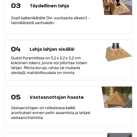
03
Täydellinen lahja
Sopii kaikenikäisille (14+ vuotiaasta alkaen) -
teini-ikäisistä vanhuksiin.
04
Lahja lahjan sisällä!
Quest Pyramidissa on 5,2 x 5,2 x 5,2 cm
kokoinen lokero, jonne voi piilottaa toisen
lahjan. Piilota koruja, rahaa tai mukavia
viestejä, mahdollisuuksia on monia.
05
Vastaanottajan haaste
Vastaanottajan on ratkaistava kaikki
arvoitukset ennen pelin avaamista ja lahjasi
vastaanottamista.