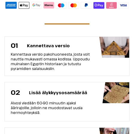
01
Kannettava versio
Kannettava versio pakohuoneesta, josta voit
nauttia mukavasti omassa kodissa. Uppoudu
muinaisen Egyptin historiaan ja tutustu
pyramidien salaisuuksiin.
02
Lisää älykkyysosamäärää
Aivosi viedään 60-90 minuutin ajaksi
äärirajoille, jolloin ne muodostavat uusia
hermoyhteyksiä.