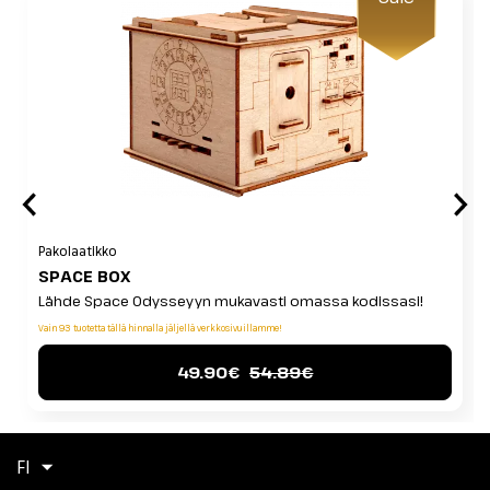
Pakolaatikko
SPACE BOX
Lähde Space Odysseyyn mukavasti omassa kodissasi!
Vain 93 tuotetta tällä hinnalla jäljellä verkkosivuillamme!
49.90€
54.89€
FI