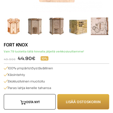
FORT KNOX
Vain 79 tuotetta tällä hinnalla jäljellä verkkosivuillamme!
44.90€
10%
49.90€
100% ympäristöystävällinen
Käsintehty
Eksklusiivinen muotoilu
Paras lahja kenelle tahansa
LISÄÄ OSTOSKORIIN
OSTA NYT