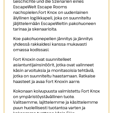
Geschichte und die Szenarien eines
EscapeWelt Escape Rooms
nachspielen.Fort Knox on uudenlainen
älyllinen logiikkapeli, joka on suunniteltu
jäljittelemään EscapeWeltin pakohuoneen
tarinaa ja skenaarioita.
Koe pakohuonepelien jännitys ja jännitys
yhdessä rakkaidesi kanssa mukavasti
omassa kodissasi.
Fort Knoxin ovat suunnitelleet
asiantuntijainsinöörit, jotka ovat valinneet
käsin arvoituksia ja monitasoisia tehtäviä,
jotka on suunniteltu haastamaan. Ratkaise
haasteet ja avaa Fort Knoxin aarre.
Kokonaan koivupuusta valmistettu Fort Knox
on ympäristöystävällinen tuote.
Valitsemme, lajittelemme ja käsittelemme
puun huolellisesti tuotantoa varten ja