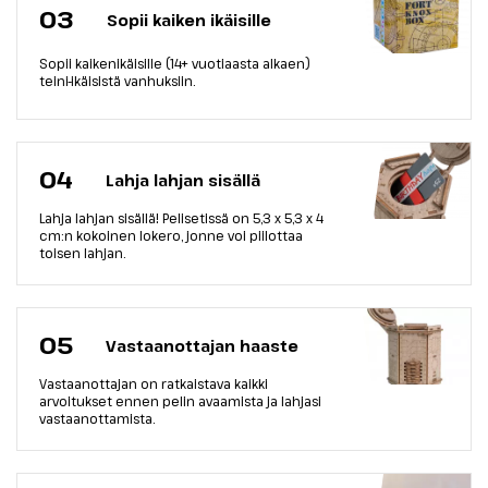
03
Sopii kaiken ikäisille
Sopii kaikenikäisille (14+ vuotiaasta alkaen)
teini-ikäisistä vanhuksiin.
04
Lahja lahjan sisällä
Lahja lahjan sisällä! Pelisetissä on 5,3 х 5,3 х 4
cm:n kokoinen lokero, jonne voi piilottaa
toisen lahjan.
05
Vastaanottajan haaste
Vastaanottajan on ratkaistava kaikki
arvoitukset ennen pelin avaamista ja lahjasi
vastaanottamista.