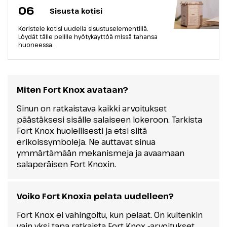
06
Sisusta kotisi
Koristele kotisi uudella sisustuselementillä.
Löydät tälle pelille hyötykäyttöä missä tahansa
huoneessa.
Miten Fort Knox avataan?
Sinun on ratkaistava kaikki arvoitukset
päästäksesi sisälle salaiseen lokeroon. Tarkista
Fort Knox huolellisesti ja etsi siitä
erikoissymboleja. Ne auttavat sinua
ymmärtämään mekanismeja ja avaamaan
salaperäisen Fort Knoxin.
Voiko Fort Knoxia pelata uudelleen?
Fort Knox ei vahingoitu, kun pelaat. On kuitenkin
vain yksi tapa ratkaista Fort Knox -arvoitukset.