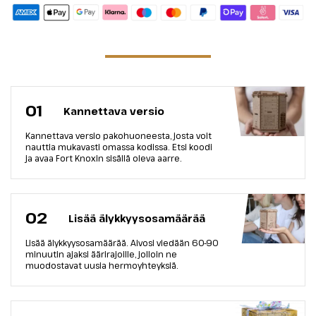
01
Kannettava versio
Kannettava versio pakohuoneesta, josta voit
nauttia mukavasti omassa kodissa. Etsi koodi
ja avaa Fort Knoxin sisällä oleva aarre.
02
Lisää älykkyysosamäärää
Lisää älykkyysosamäärää. Aivosi viedään 60-90
minuutin ajaksi äärirajoille, jolloin ne
muodostavat uusia hermoyhteyksiä.